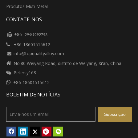
Produtos Muti-Metal
CONTATE-NOS
+86-

29-89292793
+86-18601515612

info@topqualityalloy.com


No.80 Weiyang Road, distrito de Weiyang, Xi'an, China
Petersy168


+86-18601515612
BOLETIM DE NOTÍCIAS
Subscrição